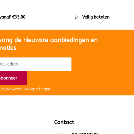
 vanaf €35,00
Veilig betalen
vang de nieuwste aanbiedingen en
moties
bonneer
hier de wettelijke beperkingen
Contact