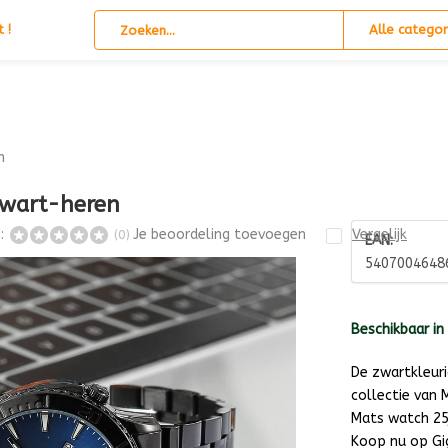
 !
Alle categor
n
wart-heren
s:
Je beoordeling toevoegen
Vergelijk
(0)
EAN:
540700464
Beschikbaar in
De zwartkleuri
collectie van
Mats watch 25j
Koop nu op Gi