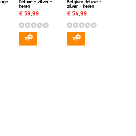
loge
Deluxe - zilver -
Belgium deluxe -
heren
zilver - heren
€ 59,99
€ 54,99