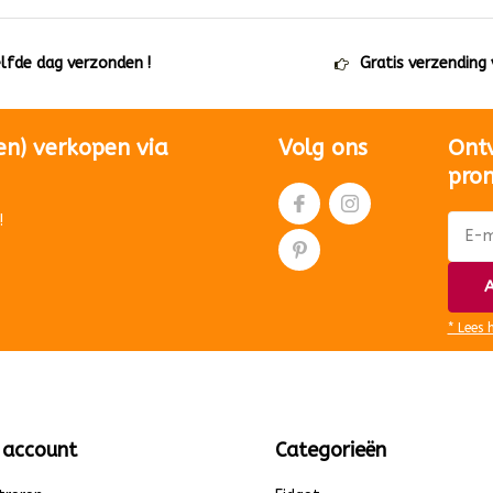
elfde dag verzonden !
Gratis verzending
en) verkopen via
Volg ons
Ont
pro
!
A
* Lees 
 account
Categorieën