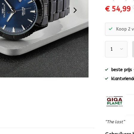
€ 54,99
Koop 2 v
beste prijs
klantvriende
“The last”