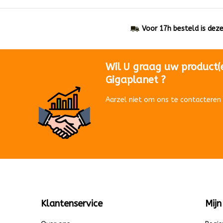
Voor 17h besteld is dez
Wil U graag uw product(
Gigaplanet ?
Aarzel niet om ons te contacteren 
Klantenservice
Mijn