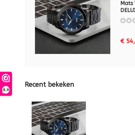
Mats
DELU
€ 54
Recent bekeken
8,9