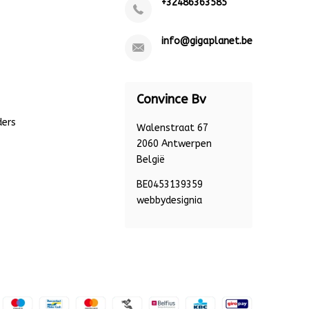
+32486363585
info@gigaplanet.be
Convince Bv
ders
Walenstraat 67
2060 Antwerpen
België
BE0453139359
webbydesignia