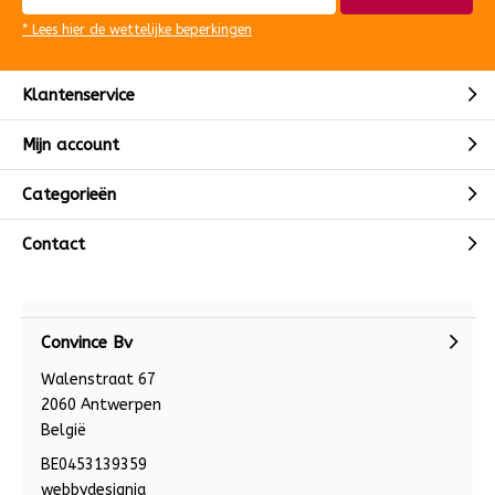
* Lees hier de wettelijke beperkingen
Klantenservice
Mijn account
Categorieën
Contact
Convince Bv
Walenstraat 67
2060 Antwerpen
België
BE0453139359
webbydesignia