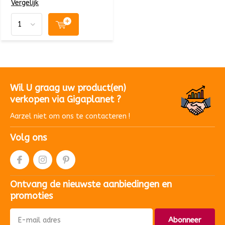
Vergelijk
Wil U graag uw product(en)
verkopen via Gigaplanet ?
Aarzel niet om ons te contacteren !
Volg ons
Ontvang de nieuwste aanbiedingen en
promoties
Abonneer