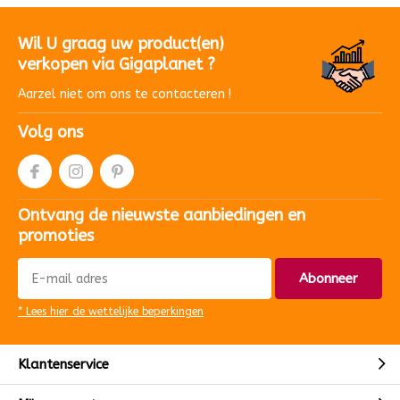
Wil U graag uw product(en)
verkopen via Gigaplanet ?
Aarzel niet om ons te contacteren !
Volg ons
Ontvang de nieuwste aanbiedingen en
promoties
Abonneer
* Lees hier de wettelijke beperkingen
Klantenservice