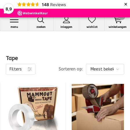
×
148
Reviews
8,9
0
menu
zoeken
inloggen
wishlist
winkelwagen
Tape
Filters
Sorteren op: