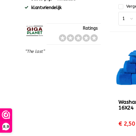
Verge
klantvriendelijk
Ratings
“The last”
Washa
16X24
€ 2,50
8,9