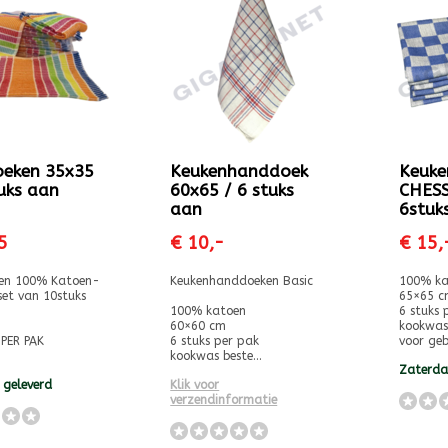
eken 35x35
Keukenhanddoek
Keuke
tuks aan
60x65 / 6 stuks
CHESS
aan
6stuk
5
€ 10,-
€ 15,
en 100% Katoen-
Keukenhanddoeken Basic
100% ka
et van 10stuks
65×65 c
100% katoen
6 stuks 
60×60 cm
kookwas
PER PAK
6 stuks per pak
voor gebr
kookwas beste...
Zaterda
 geleverd
Klik voor
verzendinformatie