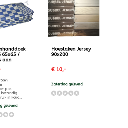
nhanddoek
Hoeslaken Jersey
 65x65 /
90x200
s aan
-
€ 10,-
toen
Zaterdag geleverd
m
per pak
 bestendig
uik in koud...
g geleverd