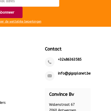
bonneer
hier de wettelijke beperkingen
Contact
+32486363585
info@gigaplanet.be
Convince Bv
ders
Walenstraat 67
2060 Antwerpen