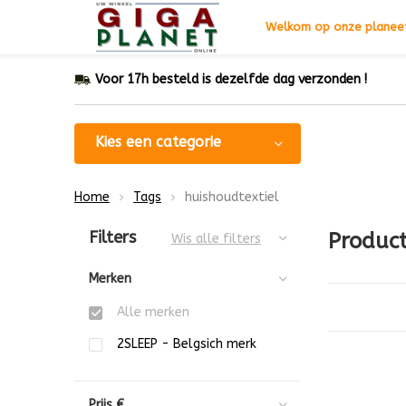
Welkom op onze planeet
Voor 17h besteld is dezelfde dag verzonden !
Kies een categorie
Home
Tags
huishoudtextiel
Sorteren op:
Filters
Product
Wis alle filters
Merken
Alle merken
2SLEEP - Belgsich merk
Prijs
€