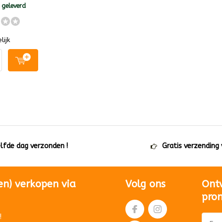
 geleverd
lijk
elfde dag verzonden !
Gratis verzending
en) verkopen via
Volg ons
Ont
pro
!