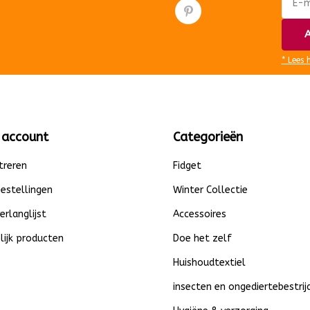
A
* Lees 
 account
Categorieën
treren
Fidget
bestellingen
Winter Collectie
verlanglijst
Accessoires
lijk producten
Doe het zelf
Huishoudtextiel
insecten en ongediertebestrij