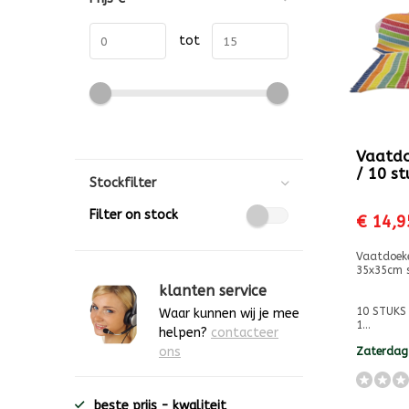
tot
Vaatdo
/ 10 s
Stockfilter
Filter on stock
€ 14,9
Vaatdoek
35x35cm s
klanten service
10 STUKS 
Waar kunnen wij je mee
1...
helpen?
contacteer
ons
Zaterdag
beste prijs - kwaliteit