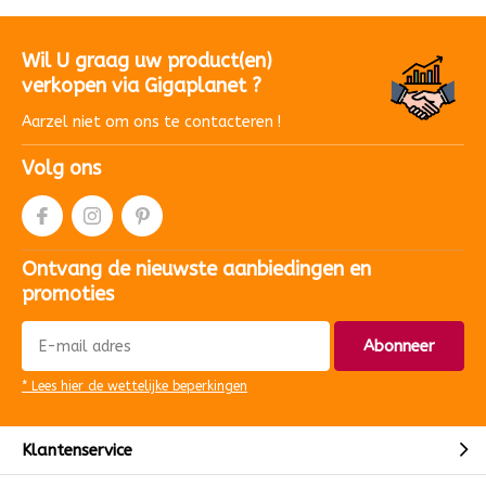
Wil U graag uw product(en)
verkopen via Gigaplanet ?
Aarzel niet om ons te contacteren !
Volg ons
Ontvang de nieuwste aanbiedingen en
promoties
Abonneer
* Lees hier de wettelijke beperkingen
Klantenservice