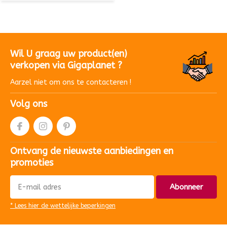
Wil U graag uw product(en)
verkopen via Gigaplanet ?
Aarzel niet om ons te contacteren !
Volg ons
Ontvang de nieuwste aanbiedingen en
promoties
Abonneer
* Lees hier de wettelijke beperkingen