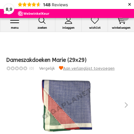
×
148
Reviews
8,9
0
menu
zoeken
inloggen
wishlist
winkelwagen
Dameszakdoeken Marie (29x29)
(0)
Vergelijk
Aan verlanglijst toevoegen