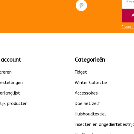
A
* Lees 
 account
Categorieën
treren
Fidget
bestellingen
Winter Collectie
verlanglijst
Accessoires
lijk producten
Doe het zelf
Huishoudtextiel
insecten en ongediertebestrij