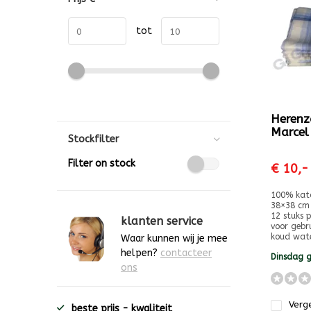
tot
Herenz
Marcel
Stockfilter
Filter on stock
€ 10,-
100% kat
38×38 cm
12 stuks 
klanten service
voor gebru
koud wate
Waar kunnen wij je mee
helpen?
contacteer
Dinsdag g
ons
Verge
beste prijs - kwaliteit