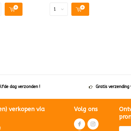
elfde dag verzonden !
Gratis verzending
en) verkopen via
Volg ons
Ont
pro
!