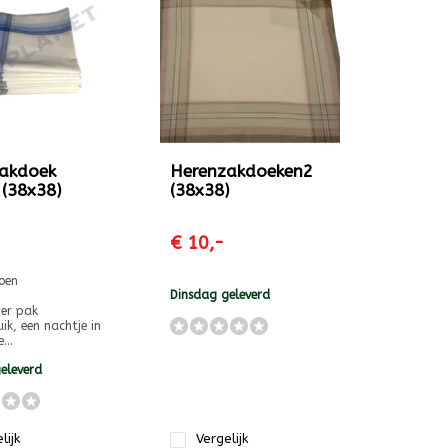
akdoek
Herenzakdoeken2
 (38x38)
(38x38)
€ 10,-
oen
Dinsdag geleverd
per pak
ik, een nachtje in
...
eleverd
lijk
Vergelijk