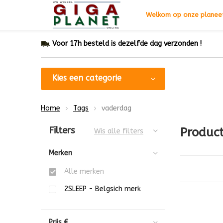
Welkom op onze planeet
Voor 17h besteld is dezelfde dag verzonden !
Kies een categorie
Home
Tags
vaderdag
Sorteren op:
Filters
Produc
Wis alle filters
Merken
Alle merken
2SLEEP - Belgsich merk
Prijs
€