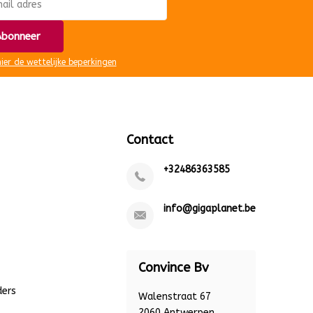
bonneer
hier de wettelijke beperkingen
Contact
+32486363585
info@gigaplanet.be
Convince Bv
ders
Walenstraat 67
2060 Antwerpen