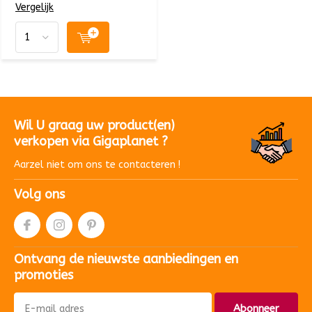
Vergelijk
Wil U graag uw product(en)
verkopen via Gigaplanet ?
Aarzel niet om ons te contacteren !
Volg ons
Ontvang de nieuwste aanbiedingen en
promoties
Abonneer