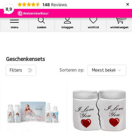
×
148
Reviews
8,9
0
menu
zoeken
inloggen
wishlist
winkelwagen
Geschenkensets
Filters
Sorteren op: