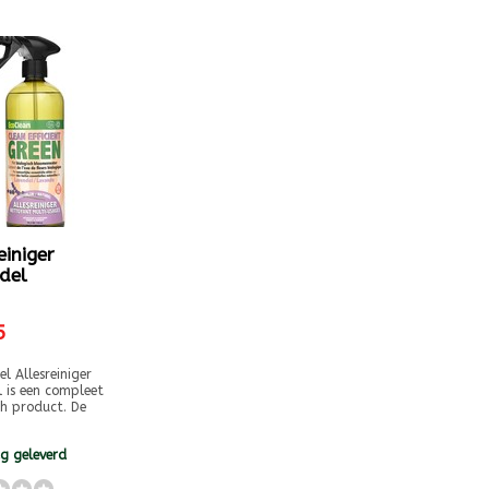
einiger
del
5
el Allesreiniger
 is een compleet
h product. De
g geleverd