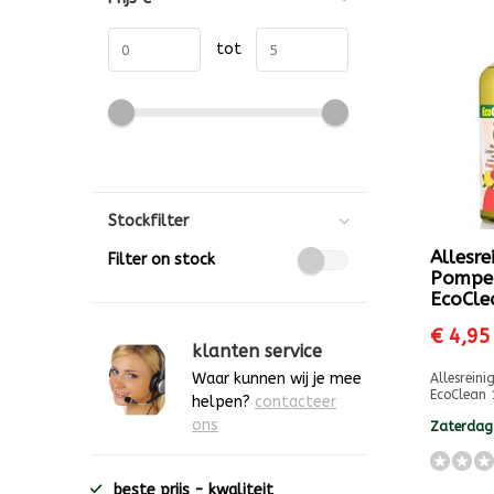
tot
Stockfilter
Allesre
Filter on stock
Pompe
EcoCle
€ 4,95
klanten service
Waar kunnen wij je mee
Allesrein
EcoClean
helpen?
contacteer
ons
Zaterdag
beste prijs - kwaliteit