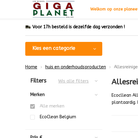
Welkom op onze planeet
Voor 17h besteld is dezelfde dag verzonden !
Kies een categorie
Home
huis en onderhoudsproducten
Allesreinige
Sorteren op:
Filters
Allesre
Wis alle filters
Merken
Ecocllean Al
plantaardig.
Alle merken
EcoClean Belgium
Prijs
€