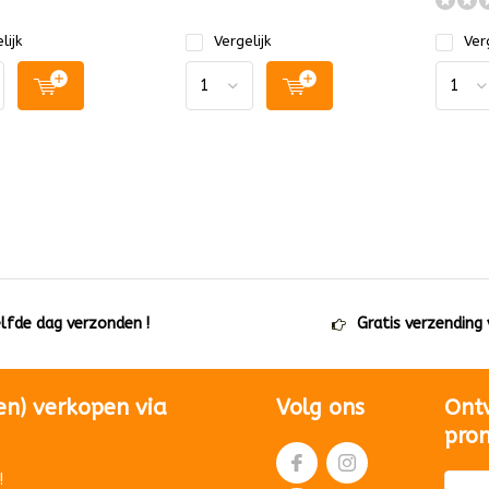
lijk
Vergelijk
Verg
elfde dag verzonden !
Gratis verzending
en) verkopen via
Volg ons
Ont
pro
!