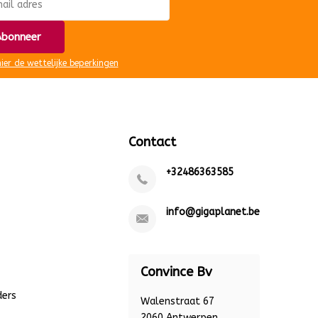
bonneer
hier de wettelijke beperkingen
Contact
+32486363585
info@gigaplanet.be
Convince Bv
ders
Walenstraat 67
2060 Antwerpen