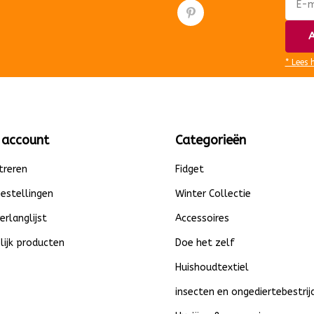
A
* Lees 
 account
Categorieën
treren
Fidget
bestellingen
Winter Collectie
verlanglijst
Accessoires
lijk producten
Doe het zelf
Huishoudtextiel
insecten en ongediertebestrij