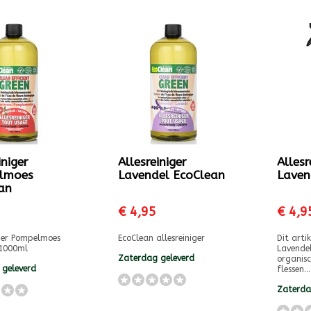
iniger
Allesreiniger
Allesr
lmoes
Lavendel EcoClean
Laven
an
€ 4,95
€ 4,9
iger Pompelmoes
EcoClean allesreiniger
Dit artik
 1000ml
Lavendel
Zaterdag geleverd
organisc
 geleverd
flessen...
Zaterda