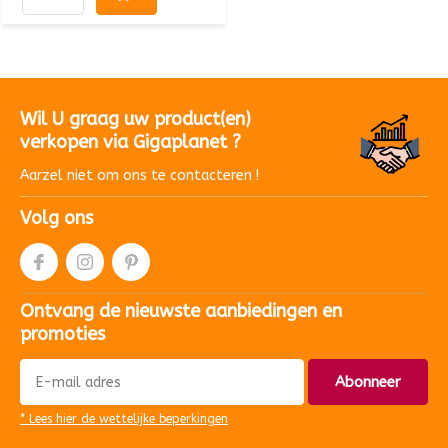
Wil U graag uw product(en)
verkopen via Gigaplanet ?
Aarzel niet om ons te contacteren !
Volg ons
Ontvang de nieuwste aanbiedingen en
promoties
Abonneer
* Lees hier de wettelijke beperkingen