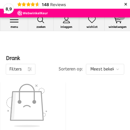
×
148
Reviews
8,9
0
menu
zoeken
inloggen
wishlist
winkelwagen
Drank
Filters
Sorteren op: