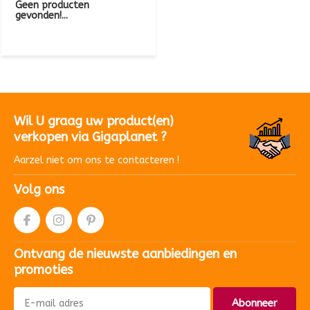
Geen producten
gevonden!...
Wil U graag uw product(en)
verkopen via Gigaplanet ?
Aarzel niet om ons te contacteren !
Volg ons
Ontvang de nieuwste aanbiedingen en
promoties
Abonneer