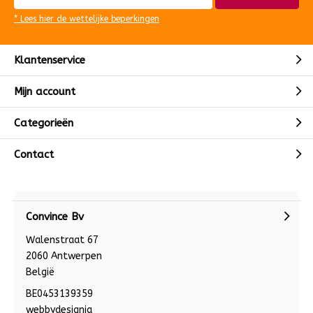
* Lees hier de wettelijke beperkingen
Klantenservice
Mijn account
Categorieën
Contact
Convince Bv
Walenstraat 67
2060 Antwerpen
België
BE0453139359
webbydesignia