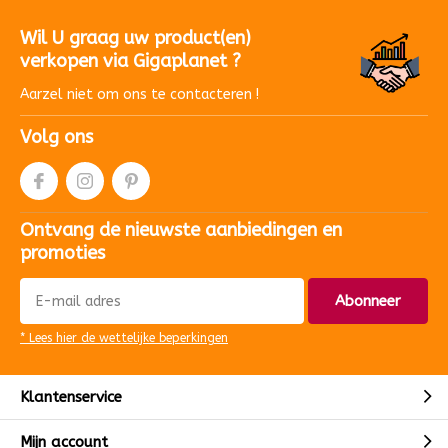
Wil U graag uw product(en)
verkopen via Gigaplanet ?
Aarzel niet om ons te contacteren !
Volg ons
Ontvang de nieuwste aanbiedingen en
promoties
Abonneer
* Lees hier de wettelijke beperkingen
Klantenservice
Mijn account