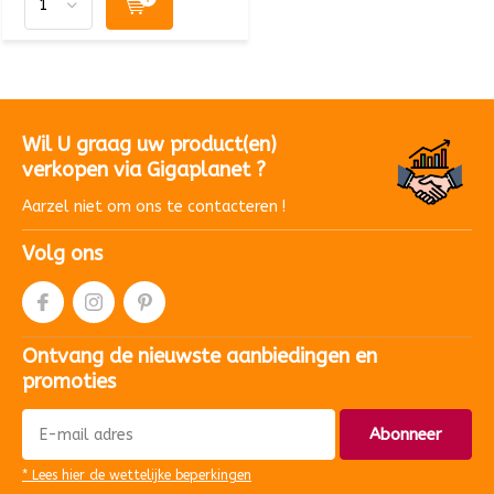
Wil U graag uw product(en)
verkopen via Gigaplanet ?
Aarzel niet om ons te contacteren !
Volg ons
Ontvang de nieuwste aanbiedingen en
promoties
Abonneer
* Lees hier de wettelijke beperkingen