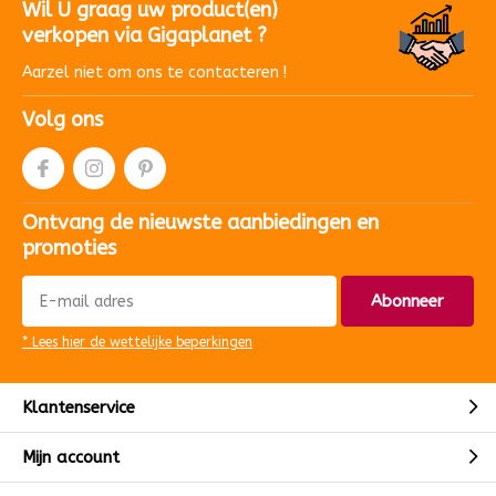
Wil U graag uw product(en)
verkopen via Gigaplanet ?
Aarzel niet om ons te contacteren !
Volg ons
Ontvang de nieuwste aanbiedingen en
promoties
Abonneer
* Lees hier de wettelijke beperkingen
Klantenservice
Mijn account