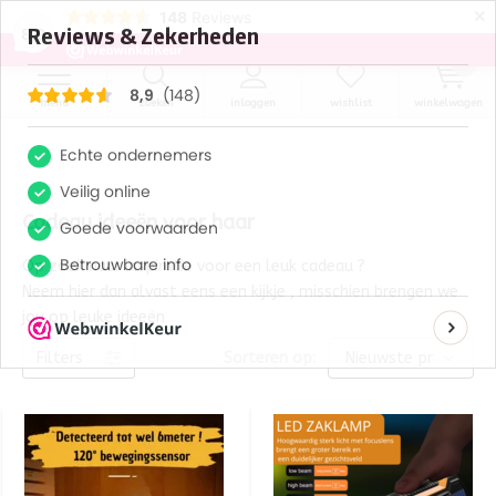
×
148
Reviews
8,9
0
menu
zoeken
inloggen
wishlist
winkelwagen
Cadeau ideeën voor haar
Op zoek naar inspiratie voor een leuk cadeau ?
Neem hier dan alvast eens een kijkje , misschien brengen we
jou op leuke ideeën
Filters
Sorteren op: