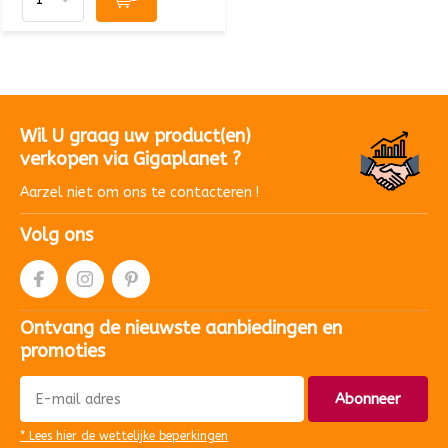
Wil U graag uw product(en)
verkopen via Gigaplanet ?
Aarzel niet om ons te contacteren !
Volg ons
Ontvang de nieuwste aanbiedingen en
promoties
Abonneer
* Lees hier de wettelijke beperkingen