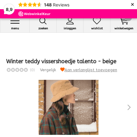
×
148
Reviews
8,9
0
menu
zoeken
inloggen
wishlist
winkelwagen
Winter teddy vissershoedje talento - beige
(0)
Vergelijk
Aan verlanglijst toevoegen