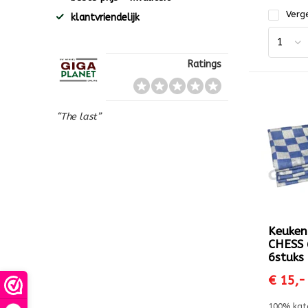
Verge
klantvriendelijk
Ratings
“The last”
Keuke
CHESS 
6stuks
€ 15,-
100% kat