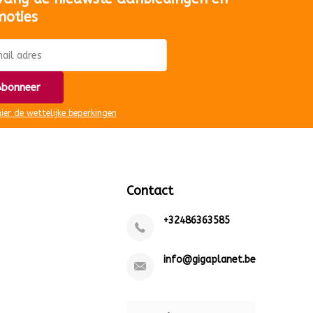
moties
bonneer
hier de wettelijke beperkingen
Contact
+32486363585
info@gigaplanet.be