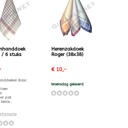
nhanddoek
Herenzakdoek
 / 6 stuks
Roger (38x38)
-
€ 10,-
anddoeken Basic
Woensdag geleverd
toen
m
per pak
beste...
informatie