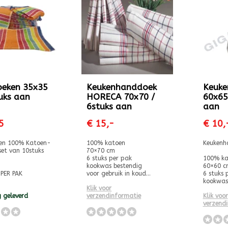
eken 35x35
Keukenhanddoek
Keuke
tuks aan
HORECA 70x70 /
60x65
6stuks aan
aan
5
€ 15,-
€ 10,
en 100% Katoen-
100% katoen
Keukenh
et van 10stuks
70×70 cm
6 stuks per pak
100% ka
kookwas bestendig
60×60 c
PER PAK
voor gebruik in koud...
6 stuks 
kookwas 
Klik voor
 geleverd
verzendinformatie
Klik voor
verzend