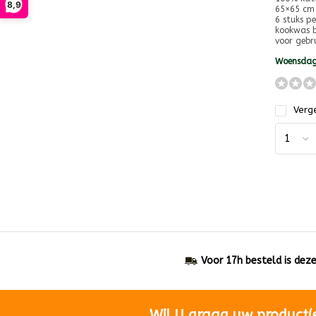
8,9
65×65 cm
6 stuks p
kookwas b
voor gebru
Woensdag
Verge
Voor 17h besteld is dez
Wil U graag uw product(