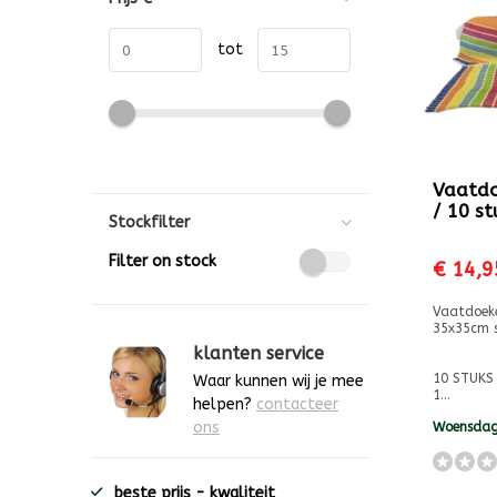
tot
Vaatdo
/ 10 s
Stockfilter
Filter on stock
€ 14,9
Vaatdoek
35x35cm s
klanten service
10 STUKS 
Waar kunnen wij je mee
1...
helpen?
contacteer
ons
Woensdag
beste prijs - kwaliteit