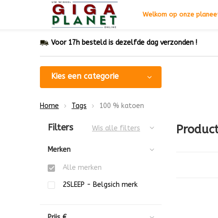
Welkom op onze planeet
Voor 17h besteld is dezelfde dag verzonden !
Kies een categorie
Home
Tags
100 % katoen
Sorteren op:
Filters
Produc
Wis alle filters
Merken
Alle merken
2SLEEP - Belgsich merk
Prijs
€