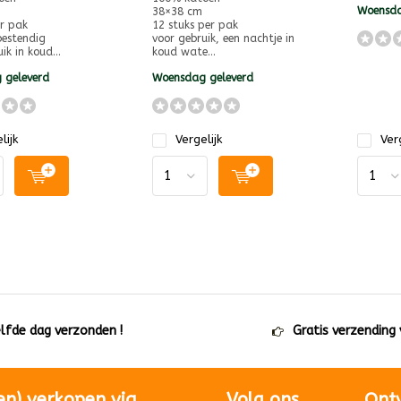
Woensda
38×38 cm
er pak
12 stuks per pak
estendig
voor gebruik, een nachtje in
ik in koud...
koud wate...
 geleverd
Woensdag geleverd
lijk
Vergelijk
Verg
elfde dag verzonden !
Gratis verzending
en) verkopen via
Volg ons
Ont