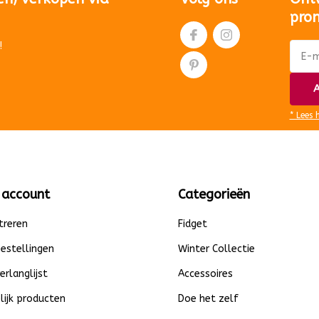
pro
!
A
* Lees 
 account
Categorieën
treren
Fidget
bestellingen
Winter Collectie
verlanglijst
Accessoires
lijk producten
Doe het zelf