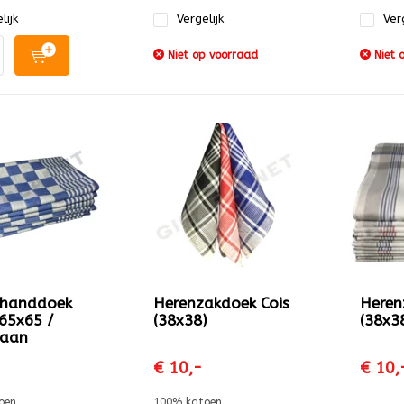
lijk
Vergelijk
Verg
Niet op voorraad
Niet 
nhanddoek
Herenzakdoek Cois
Heren
65x65 /
(38x38)
(38x3
 aan
€ 10,-
€ 10,
oen
100% katoen