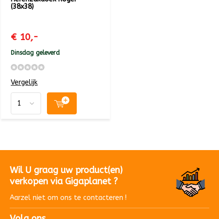
(38x38)
€ 10,-
Dinsdag geleverd
Vergelijk
Wil U graag uw product(en)
verkopen via Gigaplanet ?
Aarzel niet om ons te contacteren !
Volg ons