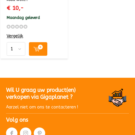
€ 10,-
Maandag geleverd
Vergelijk
Wil U graag uw product(en)
verkopen via Gigaplanet ?
Aarzel niet om ons te contacteren !
Volg ons