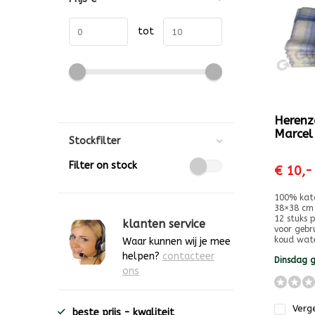
tot
Herenz
Marcel
Stockfilter
Filter on stock
€ 10,-
100% kat
38×38 cm
12 stuks 
klanten service
voor gebru
koud wate
Waar kunnen wij je mee
helpen?
contacteer
Dinsdag g
ons
Verge
beste prijs - kwaliteit