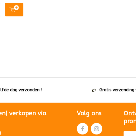
elfde dag verzonden !
Gratis verzending
en) verkopen via
Volg ons
Ont
pro
!