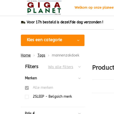
Welkom op onze planeet
Voor 17h besteld is dezelfde dag verzonden !
Kies een categorie
Home
Tags
mannenzakdoek
Sorteren op:
Filters
Produc
Wis alle filters
Merken
Alle merken
2SLEEP - Belgsich merk
Prijs
€