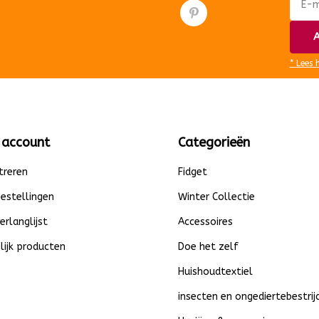
A
* Lees 
 account
Categorieën
treren
Fidget
bestellingen
Winter Collectie
verlanglijst
Accessoires
lijk producten
Doe het zelf
Huishoudtextiel
insecten en ongediertebestrij