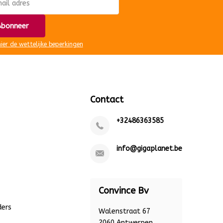
bonneer
hier de wettelijke beperkingen
Contact
+32486363585
info@gigaplanet.be
Convince Bv
ders
Walenstraat 67
2060 Antwerpen