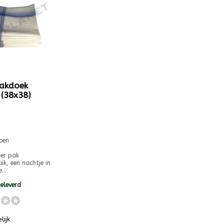
akdoek
 (38x38)
oen
per pak
ik, een nachtje in
...
eleverd
lijk