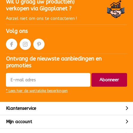
Wil U graag uw product(en)
verkopen via Gigaplanet ?
Aarzel niet om ons te contacteren !
Volg ons
Ontvang de nieuwste aanbiedingen en
promoties
Abonneer
* Lees hier de wettelijke beperkingen
Klantenservice
Mijn account