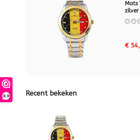
Mats 
zilver
€ 54
Recent bekeken
8,9