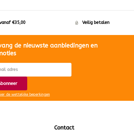
 vanaf €35,00
Veilig betalen
vang de nieuwste aanbiedingen en
moties
bonneer
hier de wettelijke beperkingen
Contact