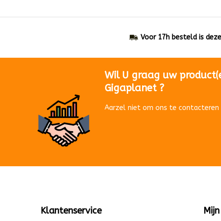
Voor 17h besteld is dez
Wil U graag uw product(
Gigaplanet ?
Aarzel niet om ons te contacteren 
Klantenservice
Mijn