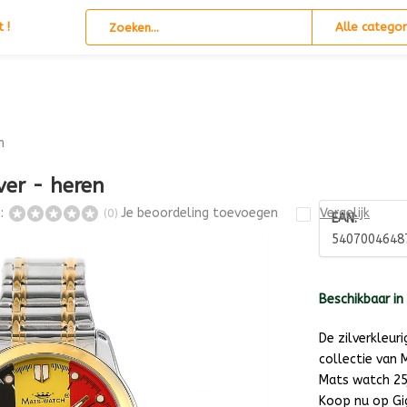
 !
Alle categor
n
ver - heren
s:
Je beoordeling toevoegen
Vergelijk
(0)
EAN:
5407004648
Beschikbaar in
De zilverkleur
collectie van
Mats watch 25j
Koop nu op Gi