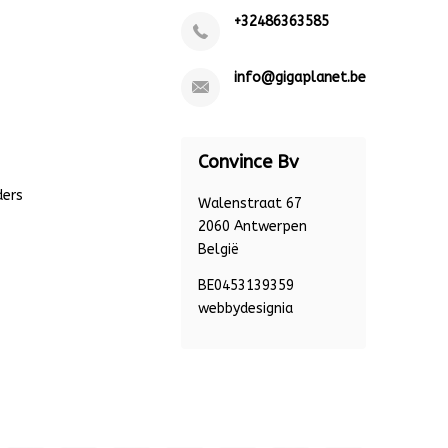
+32486363585
info@gigaplanet.be
Convince Bv
ders
Walenstraat 67
2060 Antwerpen
België
BE0453139359
webbydesignia