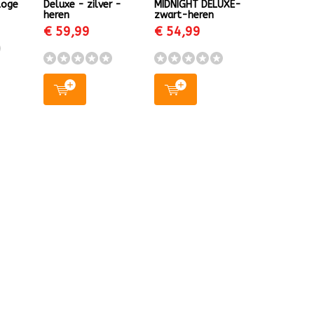
loge
Deluxe - zilver -
MIDNIGHT DELUXE-
heren
zwart-heren
€ 59,99
€ 54,99