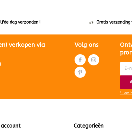
elfde dag verzonden !
Gratis verzending
en) verkopen via
Volg ons
Ont
pro
!
A
* Lees 
 account
Categorieën