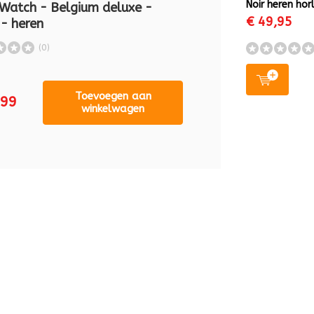
Noir heren hor
Watch - Belgium deluxe -
€ 49,95
 - heren
(0)
Toevoegen aan
,99
winkelwagen