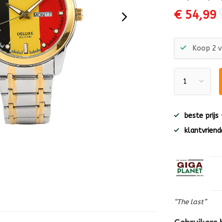
€ 54,99
Koop 2 v
beste prijs
klantvriende
“The last”