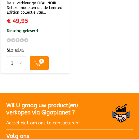
De zilverkleurige OPAL NOIR
Deluxe modellen uit de Limited
Edition collectie van...
€ 49,95
Dinsdag geleverd
Vergelijk
Wil U graag uw product(en)
verkopen via Gigaplanet ?
Aarzel niet om ons te contacteren !
Volg ons