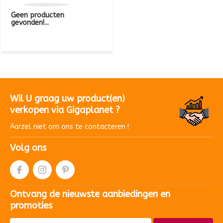
Geen producten
gevonden!...
Wil U graag uw product(en)
verkopen via Gigaplanet ?
Aarzel niet om ons te contacteren !
Volg ons
Ontvang de nieuwste aanbiedingen en
promoties