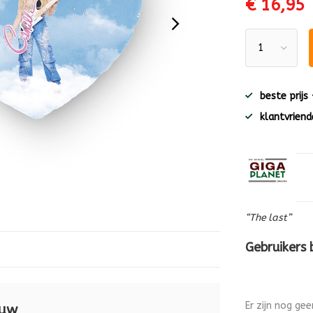
€ 16,95
beste prijs
klantvriende
“The last”
Gebruikers
Er zijn nog ge
auw