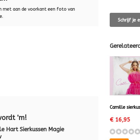
rm met aan de voorkant een foto van
e.
Schrijf je
Gerelateer
Camille sierku
wordt 'm!
€ 16,95
le Hart Sierkussen Magie
w