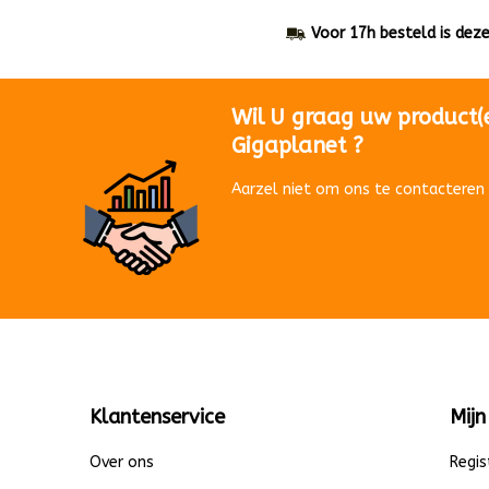
Voor 17h besteld is dez
Wil U graag uw product(
Gigaplanet ?
Aarzel niet om ons te contacteren 
Klantenservice
Mijn
Over ons
Regis