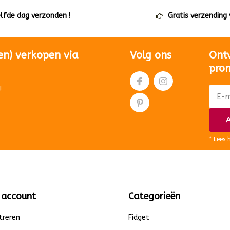
elfde dag verzonden !
Gratis verzending
en) verkopen via
Volg ons
Ont
pro
!
A
* Lees 
 account
Categorieën
treren
Fidget