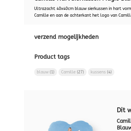
Ultrazacht 40x40cm blauw sierkussen in hart vo
Camille en aan de achterkant het logo van Camill
verzend mogelijkheden
Product tags
blauw
(1)
Camille
(27)
kussens
(4)
Dit 
Camil
Blau