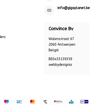
info@gigaplanet.be
Convince Bv
ders
Walenstraat 67
2060 Antwerpen
België
BE0453139359
webbydesignia