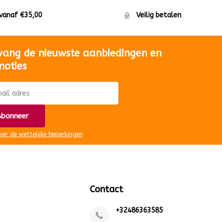
 vanaf €35,00
Veilig betalen
vang de nieuwste aanbiedingen en
moties
bonneer
hier de wettelijke beperkingen
Contact
+32486363585