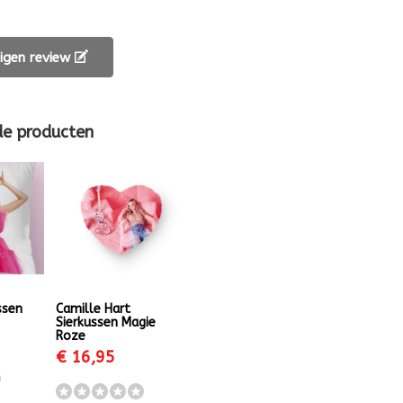
 eigen review
de producten
ssen
Camille Hart
Sierkussen Magie
Roze
€ 16,95