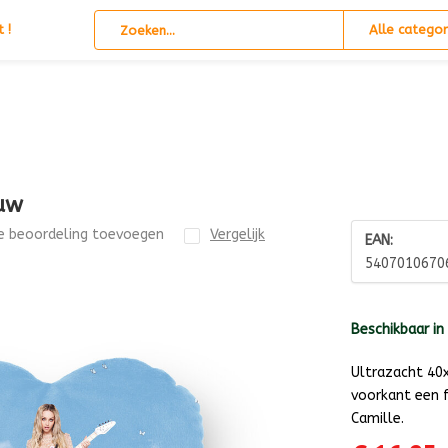
 !
Alle categor
auw
e beoordeling toevoegen
Vergelijk
EAN:
5407010670
Beschikbaar in
Ultrazacht 40
voorkant een 
Camille.