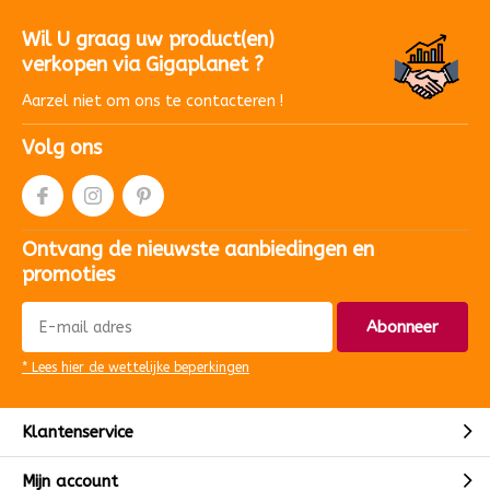
Wil U graag uw product(en)
verkopen via Gigaplanet ?
Aarzel niet om ons te contacteren !
Volg ons
Ontvang de nieuwste aanbiedingen en
promoties
Abonneer
* Lees hier de wettelijke beperkingen
Klantenservice
Mijn account