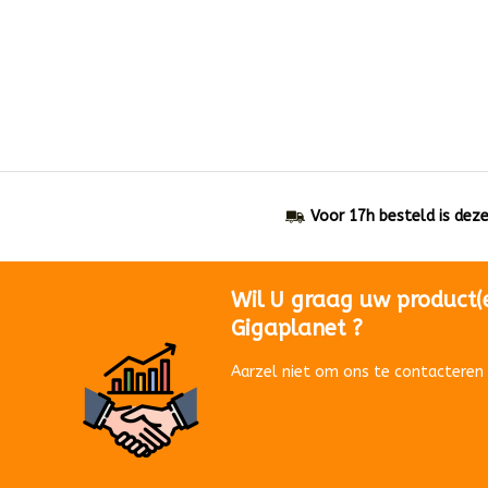
Voor 17h besteld is dez
Wil U graag uw product(
Gigaplanet ?
Aarzel niet om ons te contacteren 