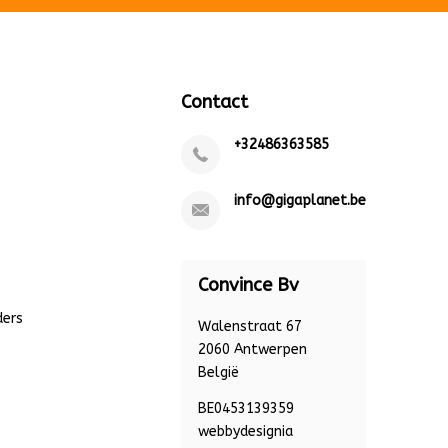
Contact
+32486363585
info@gigaplanet.be
Convince Bv
ders
Walenstraat 67
2060 Antwerpen
België
BE0453139359
webbydesignia