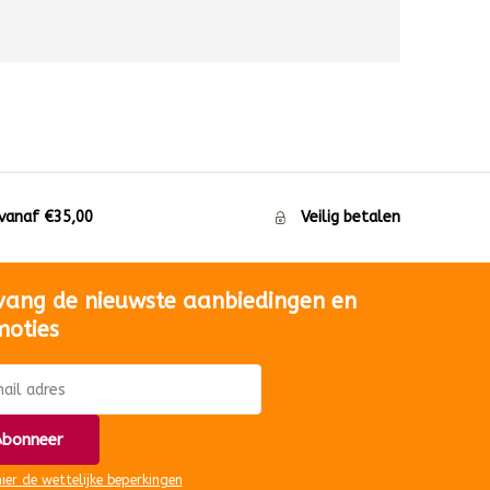
 vanaf €35,00
Veilig betalen
vang de nieuwste aanbiedingen en
moties
bonneer
hier de wettelijke beperkingen