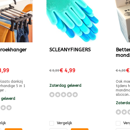
 broekhanger
SCLEANYFINGERS
Bette
mondk
3,99
€ 4,99
€
€ 9,99
€ 4,99
laats dankzij
Ook moe
Zaterdag geleverd
rhandige 5 in 1
tijdens 
er .
mondmas
silicicon..
 geleverd
Zaterda
lijk
Vergelijk
Verg