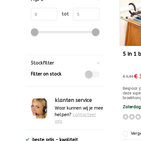
tot
5 in 1
Stockfilter
Filter on stock
€ 
€ 5,99
Bespaar p
deze supe
broekhang
klanten service
Zaterdag
Waar kunnen wij je mee
helpen?
contacteer
ons
Verge
beste prijs - kwaliteit