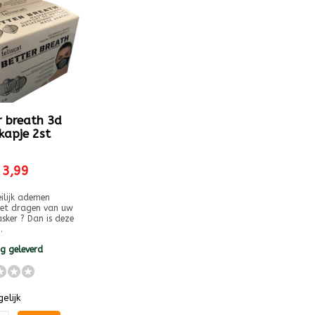
r breath 3d
apje 2st
 3,99
ilijk ademen
het dragen van uw
ker ? Dan is deze
.
g geleverd
elijk