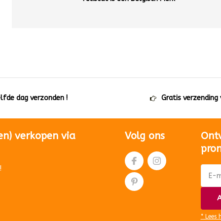
elfde dag verzonden !
Gratis verzending
en) verkopen via
Volg ons
Ont
pro
!
A
* Lees 