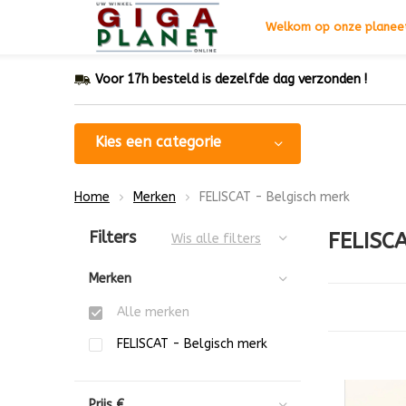
Welkom op onze planeet
Voor 17h besteld is dezelfde dag verzonden !
Kies een categorie
Home
Merken
FELISCAT - Belgisch merk
Sorteren op:
Filters
FELISCA
Wis alle filters
Merken
Alle merken
FELISCAT - Belgisch merk
Prijs
€