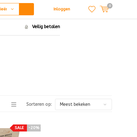
0
ieën
Inloggen
Veilig betalen
Sorteren op:
SALE
-20%