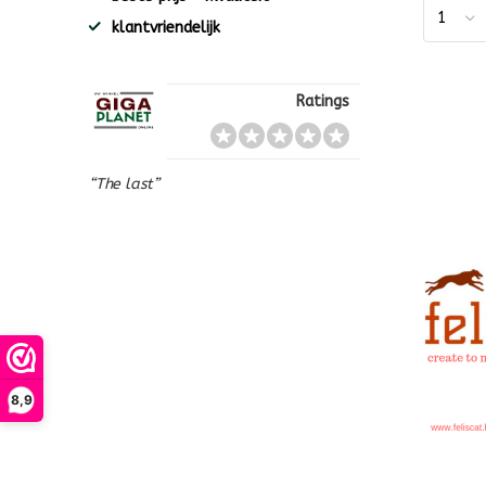
klantvriendelijk
Ratings
“The last”
8,9