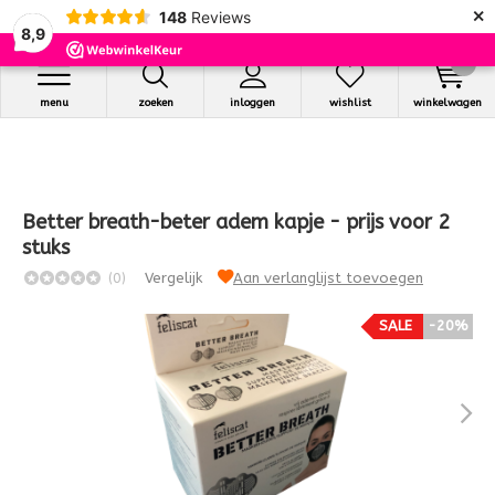
×
148
Reviews
8,9
0
menu
zoeken
inloggen
wishlist
winkelwagen
Better breath-beter adem kapje - prijs voor 2
stuks
(0)
Vergelijk
Aan verlanglijst toevoegen
SALE
-20%