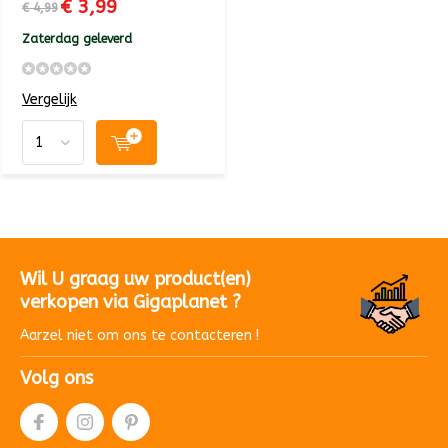
€ 3,99
€ 4,99
Zaterdag geleverd
Vergelijk
Wil U graag uw product(en)
verkopen via Gigaplanet ?
Aarzel niet om ons te contacteren !
Volg ons