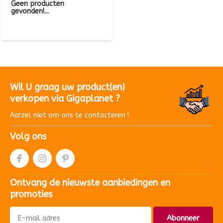
Geen producten
gevonden!...
Wil U graag uw product(en)
verkopen via Gigaplanet ?
Aarzel niet om ons te contacteren !
Volg ons
Ontvang de nieuwste aanbiedingen en
promoties
Abonneer