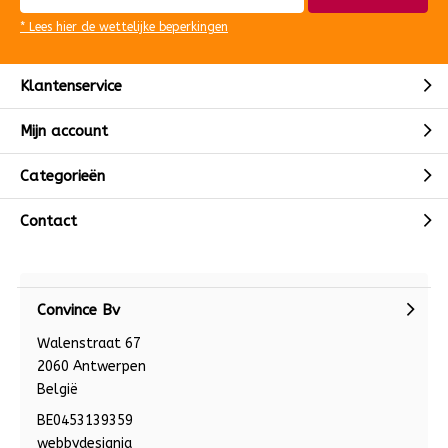
* Lees hier de wettelijke beperkingen
Klantenservice
Mijn account
Categorieën
Contact
Convince Bv
Walenstraat 67
2060 Antwerpen
België
BE0453139359
webbydesignia