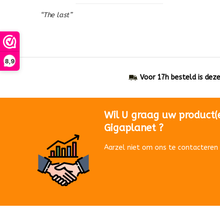
“The last”
8,9
Voor 17h besteld is dez
Wil U graag uw product(
Gigaplanet ?
Aarzel niet om ons te contacteren 