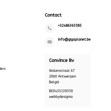
Contact
+32486363585
info@gigaplanet.be
Convince Bv
ders
Walenstraat 67
2060 Antwerpen
België
BE0453139359
webbydesignia