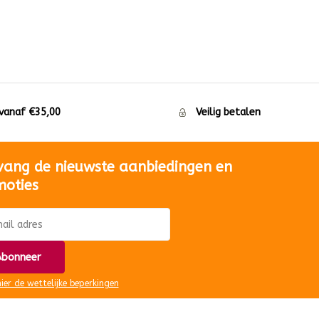
 vanaf €35,00
Veilig betalen
vang de nieuwste aanbiedingen en
moties
bonneer
hier de wettelijke beperkingen