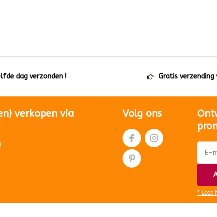
elfde dag verzonden !
Gratis verzending
en) verkopen via
Volg ons
Ont
pro
!
A
* Lees 