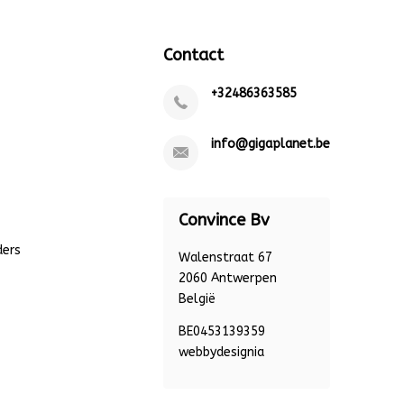
Contact
+32486363585
info@gigaplanet.be
Convince Bv
ders
Walenstraat 67
2060 Antwerpen
België
BE0453139359
webbydesignia