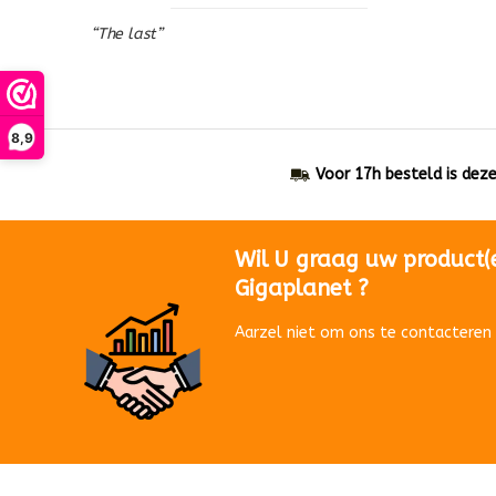
“The last”
8,9
Voor 17h besteld is dez
Wil U graag uw product(
Gigaplanet ?
Aarzel niet om ons te contacteren 