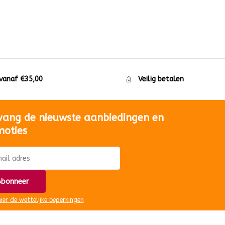
 vanaf €35,00
Veilig betalen
vang de nieuwste aanbiedingen en
moties
bonneer
hier de wettelijke beperkingen