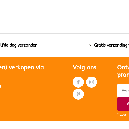
elfde dag verzonden !
Gratis verzending
en) verkopen via
Volg ons
Ont
pro
!
A
* Lees 