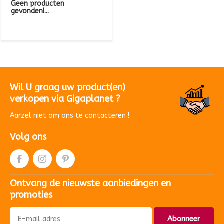
Geen producten
gevonden!...
Wil U graag uw product(en)
verkopen via Gigaplanet ?
Aarzel niet om ons te contacteren !
Volg ons
Ontvang de nieuwste aanbiedingen en
promoties
Abonneer