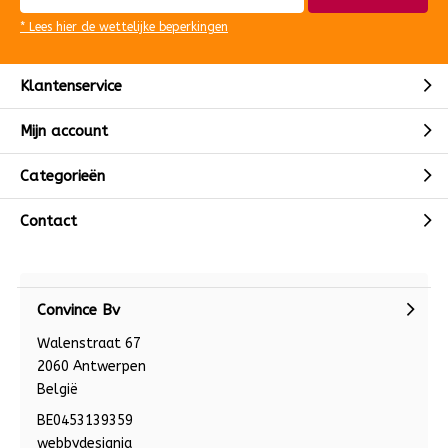
* Lees hier de wettelijke beperkingen
Klantenservice
Mijn account
Categorieën
Contact
Convince Bv
Walenstraat 67
2060 Antwerpen
België
BE0453139359
webbydesignia