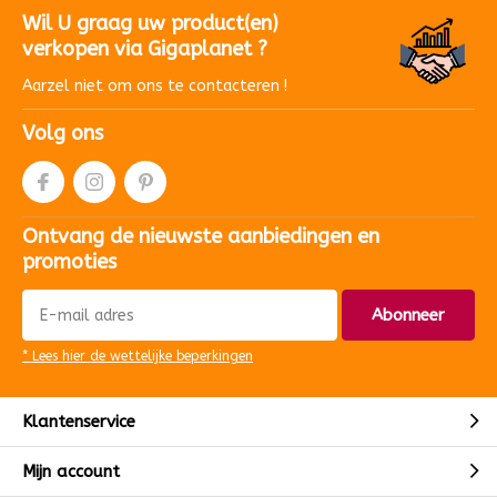
Wil U graag uw product(en)
verkopen via Gigaplanet ?
Aarzel niet om ons te contacteren !
Volg ons
Ontvang de nieuwste aanbiedingen en
promoties
Abonneer
* Lees hier de wettelijke beperkingen
Klantenservice
Mijn account