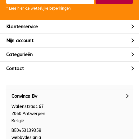
* Lees hier de wettelijke beperkingen
Klantenservice
Mijn account
Categorieën
Contact
Convince Bv
Walenstraat 67
2060 Antwerpen
België
BE0453139359
webbydesignia