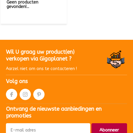
Geen producten
gevonden!...
Wil U graag uw product(en)
verkopen via Gigaplanet ?
Aarzel niet om ons te contacteren !
Volg ons
Ontvang de nieuwste aanbiedingen en
promoties
Abonneer