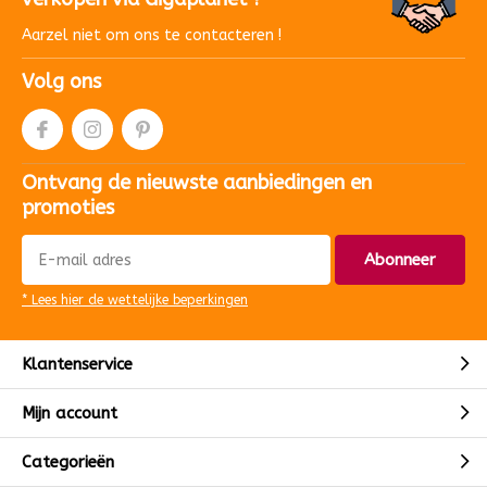
Aarzel niet om ons te contacteren !
Volg ons
Ontvang de nieuwste aanbiedingen en
promoties
Abonneer
* Lees hier de wettelijke beperkingen
Klantenservice
Mijn account
Categorieën