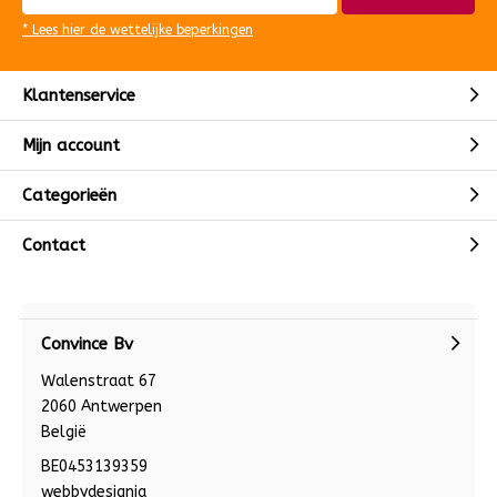
* Lees hier de wettelijke beperkingen
Klantenservice
Mijn account
Categorieën
Contact
Convince Bv
Walenstraat 67
2060 Antwerpen
België
BE0453139359
webbydesignia