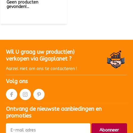
Geen producten
gevonden!...
Wil U graag uw product(en)
verkopen via Gigaplanet ?
Aarzel niet om ons te contacteren !
Volg ons
Ontvang de nieuwste aanbiedingen en
promoties
Abonneer