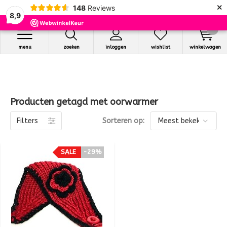
×
148
Reviews
8,9
0
menu
zoeken
inloggen
wishlist
winkelwagen
Producten getagd met oorwarmer
Filters
Sorteren op:
SALE
-29%