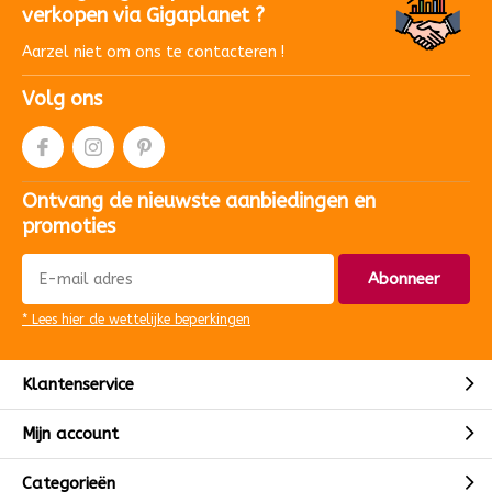
verkopen via Gigaplanet ?
Aarzel niet om ons te contacteren !
Volg ons
Ontvang de nieuwste aanbiedingen en
promoties
Abonneer
* Lees hier de wettelijke beperkingen
Klantenservice
Mijn account
Categorieën