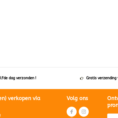
elfde dag verzonden !
Gratis verzending
en) verkopen via
Volg ons
Ont
pro
!