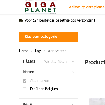
Welkom op onze planeet
Voor 17h besteld is dezelfde dag verzonden !
Kies een categorie
Home
Tags
#ontvetter
Sorteren op:
Filters
Produc
Wis alle filters
Merken
Alle merken
EcoClean Belgium
Prijs
€