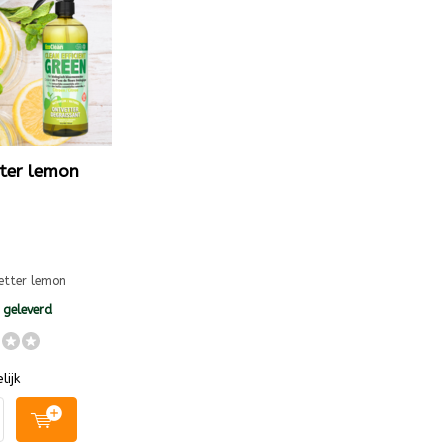
ter lemon
etter lemon
geleverd
lijk