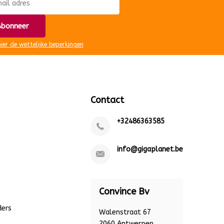
bonneer
hier de wettelijke beperkingen
Contact
+32486363585
info@gigaplanet.be
Convince Bv
ders
Walenstraat 67
2060 Antwerpen