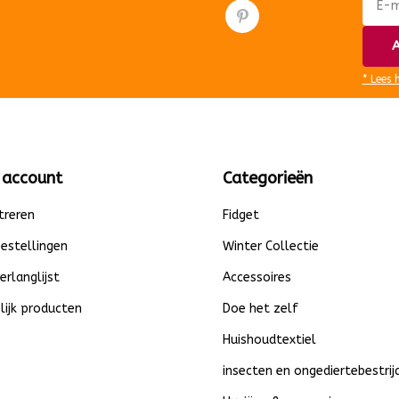
A
* Lees 
 account
Categorieën
treren
Fidget
bestellingen
Winter Collectie
verlanglijst
Accessoires
lijk producten
Doe het zelf
Huishoudtextiel
insecten en ongediertebestrij