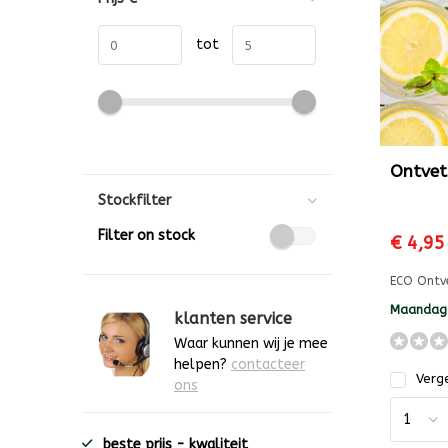
tot
Ontvet
Stockfilter
Filter on stock
€ 4,95
ECO Ontv
Maandag 
klanten service
Waar kunnen wij je mee
helpen?
contacteer
Verge
ons
beste prijs - kwaliteit