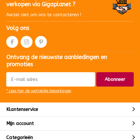
verkopen via Gigaplanet ?
Aarzel niet om ons te contacteren !
Volg ons
Ontvang de nieuwste aanbiedingen en
promoties
Abonneer
* Lees hier de wettelijke beperkingen
Klantenservice
Mijn account
Categorieën