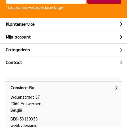
* Lees hier de wettelijke beperkingen
Klantenservice
Mijn account
Categorieën
Contact
Convince Bv
Walenstraat 67
2060 Antwerpen
België
BE0453139359
webbydesignia