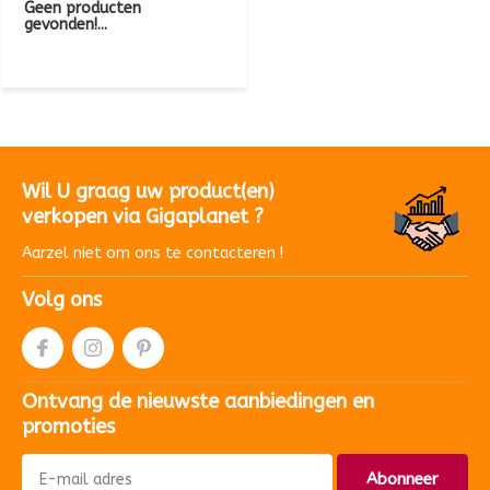
Geen producten
gevonden!...
Wil U graag uw product(en)
verkopen via Gigaplanet ?
Aarzel niet om ons te contacteren !
Volg ons
Ontvang de nieuwste aanbiedingen en
promoties
Abonneer