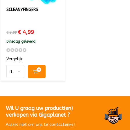
SCLEANYFINGERS
€ 4,99
€ 9,99
Dinsdag geleverd
Vergelijk
Wil U graag uw product(en)
verkopen via Gigaplanet ?
Aarzel niet om ons te contacteren !