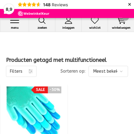
×
148
Reviews
8,9
0
menu
zoeken
inloggen
wishlist
winkelwagen
Producten getagd met multifunctioneel
Filters
Sorteren op:
SALE
-50%