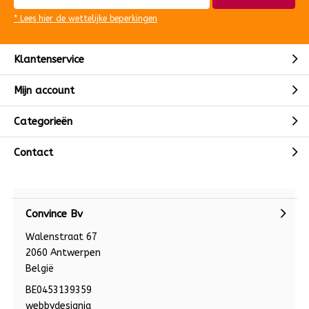
* Lees hier de wettelijke beperkingen
Klantenservice
Mijn account
Categorieën
Contact
Convince Bv
Walenstraat 67
2060 Antwerpen
België
BE0453139359
webbydesignia