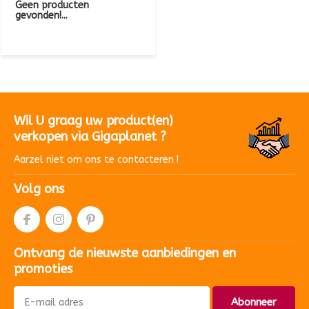
Geen producten
gevonden!...
Wil U graag uw product(en)
verkopen via Gigaplanet ?
Aarzel niet om ons te contacteren !
Volg ons
Ontvang de nieuwste aanbiedingen en
promoties
Abonneer