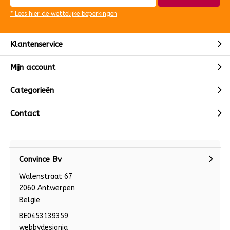
* Lees hier de wettelijke beperkingen
Klantenservice
Mijn account
Categorieën
Contact
Convince Bv
Walenstraat 67
2060 Antwerpen
België
BE0453139359
webbydesignia