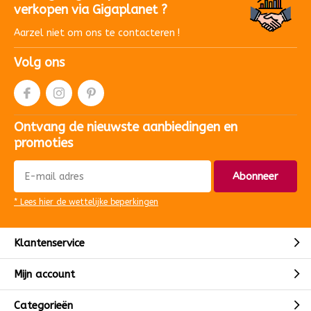
verkopen via Gigaplanet ?
Aarzel niet om ons te contacteren !
Volg ons
Ontvang de nieuwste aanbiedingen en
promoties
Abonneer
* Lees hier de wettelijke beperkingen
Klantenservice
Mijn account
Categorieën