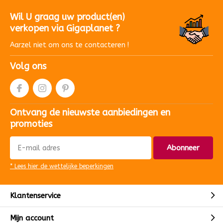
Wil U graag uw product(en)
verkopen via Gigaplanet ?
Aarzel niet om ons te contacteren !
Volg ons
Ontvang de nieuwste aanbiedingen en
promoties
Abonneer
* Lees hier de wettelijke beperkingen
Klantenservice
Mijn account