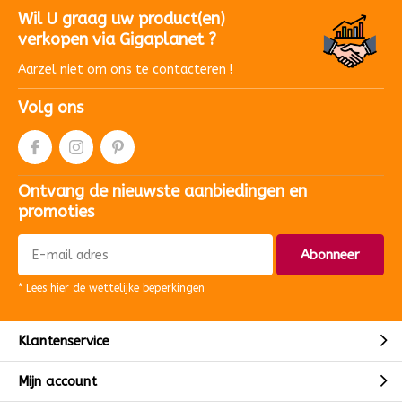
Wil U graag uw product(en)
verkopen via Gigaplanet ?
Aarzel niet om ons te contacteren !
Volg ons
Ontvang de nieuwste aanbiedingen en
promoties
Abonneer
* Lees hier de wettelijke beperkingen
Klantenservice
Mijn account