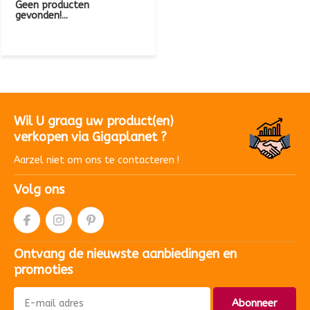
Geen producten
gevonden!...
Wil U graag uw product(en)
verkopen via Gigaplanet ?
Aarzel niet om ons te contacteren !
Volg ons
Ontvang de nieuwste aanbiedingen en
promoties
Abonneer