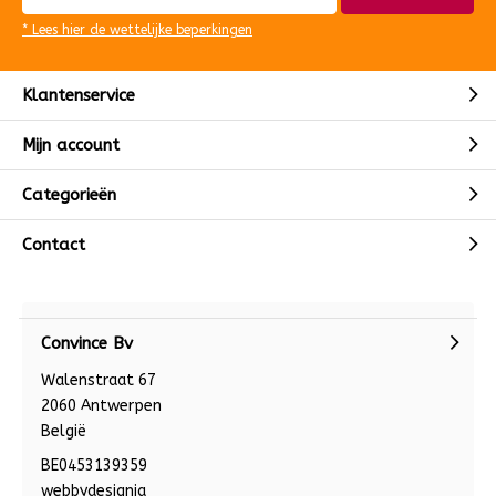
* Lees hier de wettelijke beperkingen
Klantenservice
Mijn account
Categorieën
Contact
Convince Bv
Walenstraat 67
2060 Antwerpen
België
BE0453139359
webbydesignia