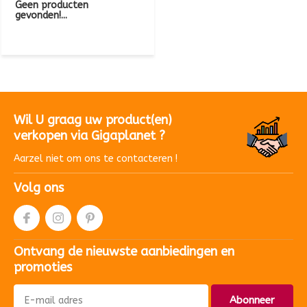
Geen producten
gevonden!...
Wil U graag uw product(en)
verkopen via Gigaplanet ?
Aarzel niet om ons te contacteren !
Volg ons
Ontvang de nieuwste aanbiedingen en
promoties
Abonneer