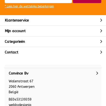
* Lees hier de wettelijke beperkingen
Klantenservice
Mijn account
Categorieën
Contact
Convince Bv
Walenstraat 67
2060 Antwerpen
België
BE0453139359
webbydesignia