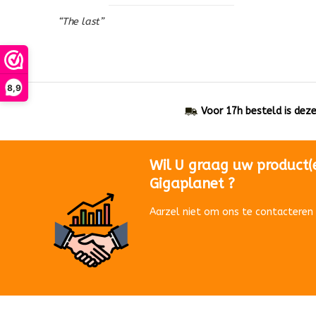
“The last”
8,9
Voor 17h besteld is dez
Wil U graag uw product(
Gigaplanet ?
Aarzel niet om ons te contacteren 