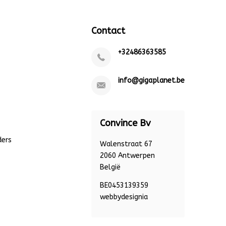
Contact
+32486363585
info@gigaplanet.be
Convince Bv
ders
Walenstraat 67
2060 Antwerpen
België
BE0453139359
webbydesignia