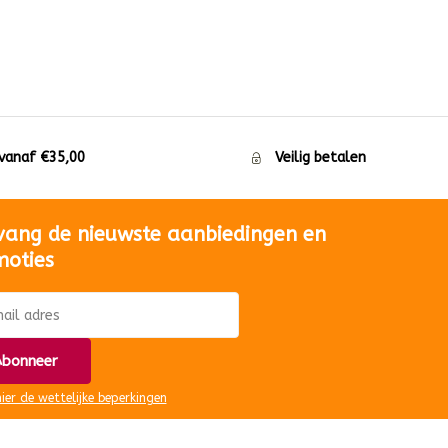
 vanaf €35,00
Veilig betalen
vang de nieuwste aanbiedingen en
moties
bonneer
hier de wettelijke beperkingen