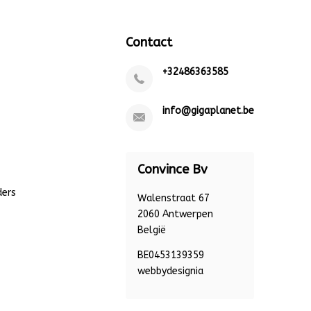
Contact
+32486363585
info@gigaplanet.be
Convince Bv
ders
Walenstraat 67
2060 Antwerpen
België
BE0453139359
webbydesignia