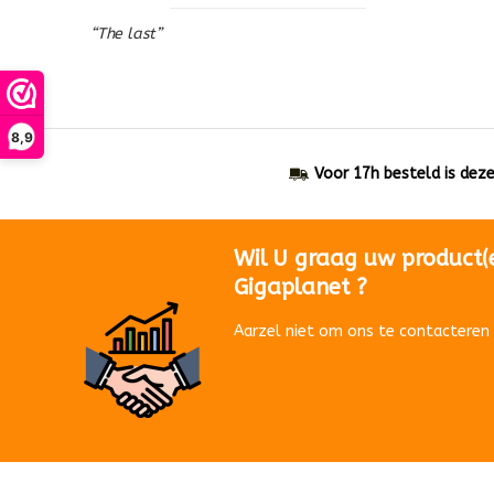
“The last”
8,9
Voor 17h besteld is dez
Wil U graag uw product(
Gigaplanet ?
Aarzel niet om ons te contacteren 