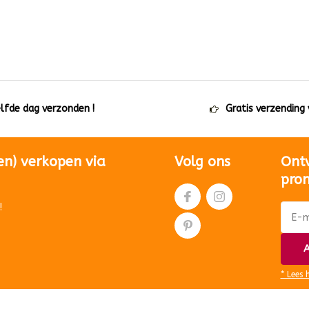
elfde dag verzonden !
Gratis verzending
en) verkopen via
Volg ons
Ont
pro
!
A
* Lees 