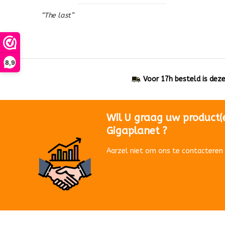
“The last”
8,9
Voor 17h besteld is dez
Wil U graag uw product(
Gigaplanet ?
Aarzel niet om ons te contacteren 