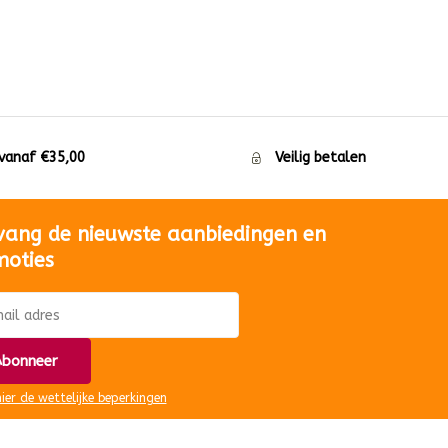
 vanaf €35,00
Veilig betalen
vang de nieuwste aanbiedingen en
moties
bonneer
hier de wettelijke beperkingen