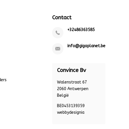
Contact
+32486363585
info@gigaplanet.be
Convince Bv
ders
Walenstraat 67
2060 Antwerpen
België
BE0453139359
webbydesignia