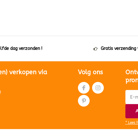
elfde dag verzonden !
Gratis verzending
en) verkopen via
Volg ons
Ont
pro
!
A
* Lees 